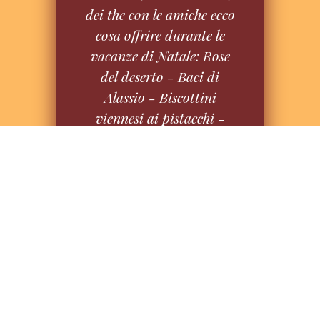
dei the con le amiche ecco
cosa offrire durante le
vacanze di Natale: Rose
del deserto - Baci di
Alassio - Biscottini
viennesi ai pistacchi -
Occhi di bue - Alberelli di
Natale - Biscotti chicchi
di caffè
QUANTO DURA?
Il corso prevede
1 lezione