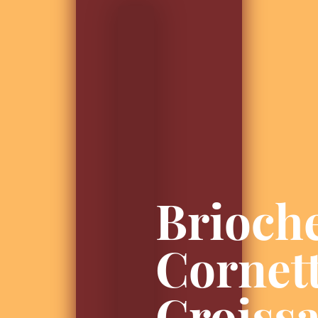
Brioche
Cornett
Croissa