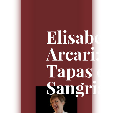
Elisabet
Arcari:
Tapas e
Sangria