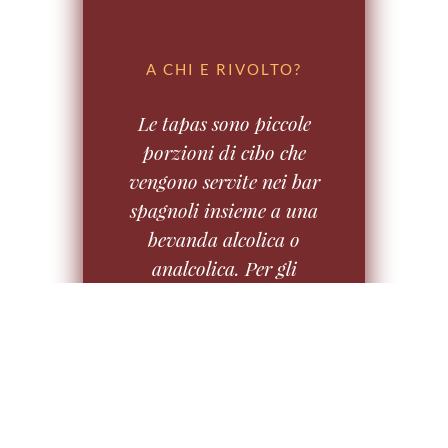
A CHI E RIVOLTO?
Le tapas sono piccole
porzioni di cibo che
vengono servite nei bar
spagnoli insieme a una
bevanda alcolica o
analcolica. Per gli
spagnoli è molto
frequente uscire la sera
a
tapear
o
ir de tapeo
,
ovvero andare di bar in
bar consumando
bicchieri di sangria e