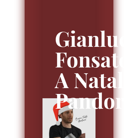
Gianluc
Fonsato:
A Natale
Pandoro