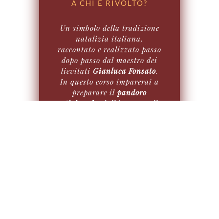
A CHI E RIVOLTO?
Un simbolo della tradizione
natalizia italiana,
raccontato e realizzato passo
dopo passo dal maestro dei
lievitati
Gianluca Fonsato
.
In questo corso imparerai a
preparare il
pandoro
artigianale
, dall'impasto alla
perfetta lievitazione, fino
alla caratteristica forma a
stella e alla spolverata di
zucchero a velo.