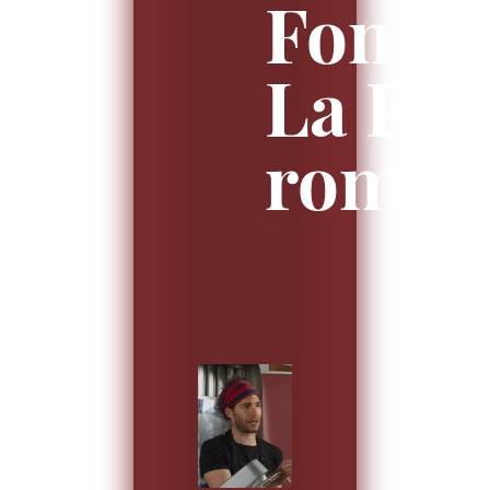
Fonsat
La Pin
roman