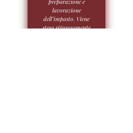
preparazione e
lavorazione
dell’impasto. Viene
stesa rigorosamente
con le
mani,
assolutamente
vietato il mattarello
,
in modo da creare un
disco sottile
all’interno, e spingere
il resto della massa ai
bordi creando il
caratteristico
cornicione
. Come in
tutti i corsi con
Gianluca Fonsato tutti