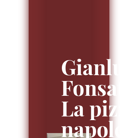
Gianluc
Fonsato
La pizz
napolet