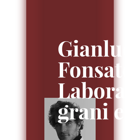
Gianluc
Fonsato
Laborat
grani e 