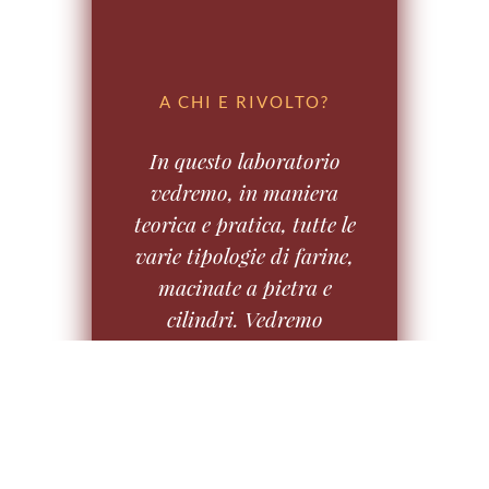
A CHI E RIVOLTO?
In questo laboratorio
vedremo, in maniera
teorica e pratica, tutte le
varie tipologie di farine,
macinate a pietra e
cilindri. Vedremo
l’aspetto nutrizionale ed
energetico dei grani
antichi e moderni,
l’importanza della
crusca e l’immenso