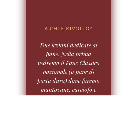
A CHI E RIVOLTO?
Due lezioni dedicate al
pane. Nella prima
vedremo il Pane Classico
nazionale (o pane di
pasta dura) dove faremo
mantovane, carciofo e
monta su, grissini e
cracker. Nella seconda
facciamo: Burger bun,
pane al latte, pane con
uvetta, pane al