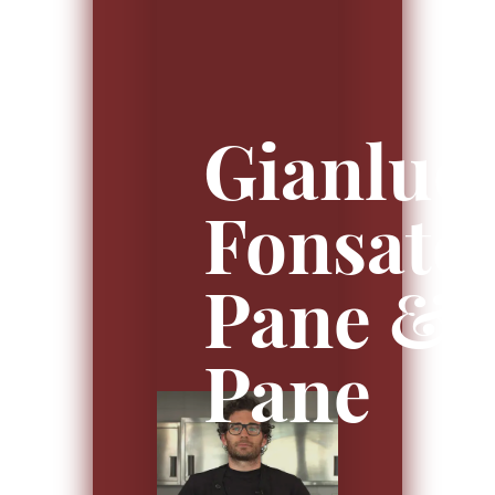
Gianluc
Fonsato
Pane &
Pane