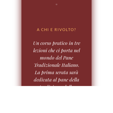
A CHI E RIVOLTO?
Un corso pratico in tre
lezioni che ci porta nel
mondo del Pane
Tradizionale Italiano.
La prima serata sarà
dedicata al pane della
tradizione: dalla
mantovana al montasù
(grissino compreso). La
seconda serata sarà