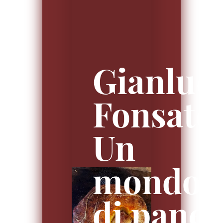
Gianluc
Fonsato
Un
mondo
di pane