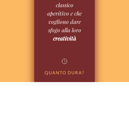
classico
aperitivo e che
vogliono dare
sfogo alla loro
creatività
QUANTO DURA?
Il corso prevede
1
lezione di tre ore.
Il
corso è corredato di
fascicolo in cui sono
riportate le nozioni