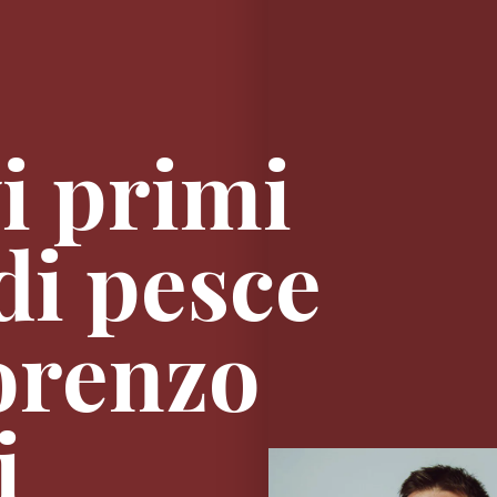
i primi
 di pesce
orenzo
i