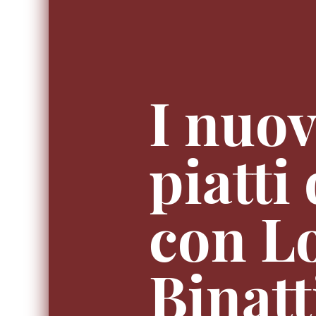
I nuov
piatti
con L
Binatt