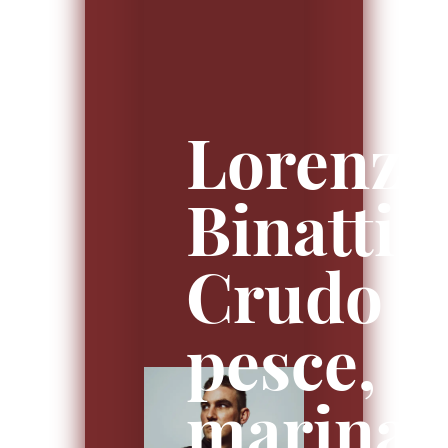
Lorenzo
Binatti:
Crudo d
pesce,
marinat