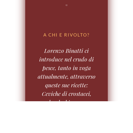
A CHI E RIVOLTO?
Lorenzo Binatti ci
introduce nel crudo di
pesce, tanto in voga
attualmente, attraverso
queste sue ricette:
Ceviche di crostacei,
salsa dashi e cocco,
mango clorofilla di
porro e prezzemolo
Tartare di tonno, salsa