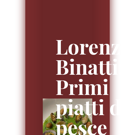
Lorenzo
Binatti:
Primi
piatti di
pesce