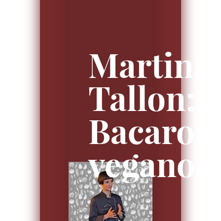
Martina
Tallon:
Bacaro
vegano