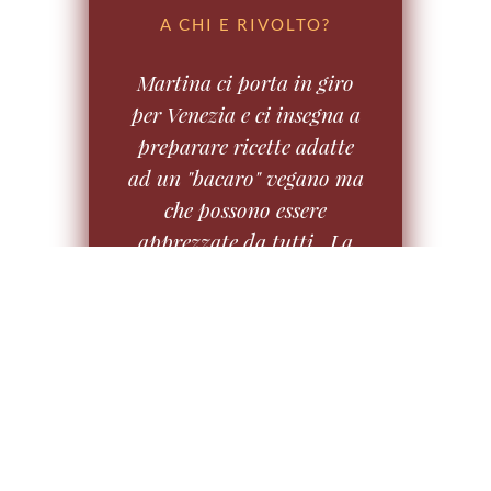
A CHI E RIVOLTO?
Martina ci porta in giro
per Venezia e ci insegna a
preparare ricette adatte
ad un "bacaro" vegano ma
che possono essere
apprezzate da tutti. La
sua passione iniziata nel
2012 l'ha portata ad
aprire un suo blog che
merita di essere visitato
www.vegancucinafelice.it