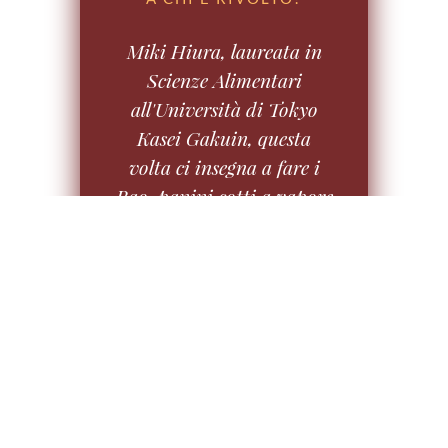
Miki Hiura, laureata in
Scienze Alimentari
all'Università di Tokyo
Kasei Gakuin, questa
volta ci insegna a fare i
Bao, panini cotti a vapore
che poi farciremo con
polpette di gamberi alla
salsa chilli. Inoltre, con la
stessa pasta dei bao,
faremo nikuman ripieni
di carne