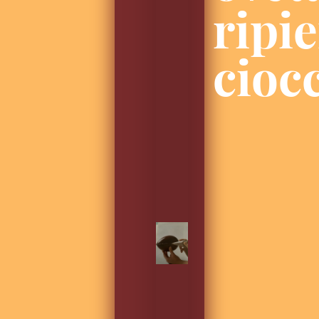
ripie
cioc