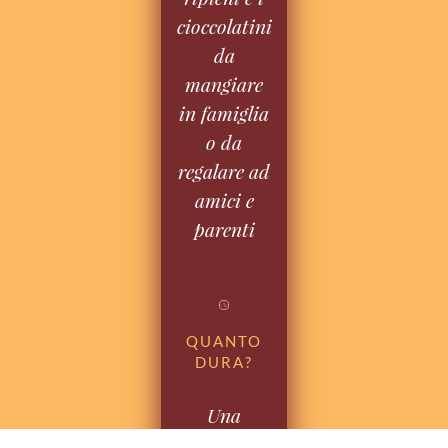
cioccolatini
da
mangiare
in famiglia
o da
regalare ad
amici e
parenti
QUANTO
DURA?
Una
lezione di