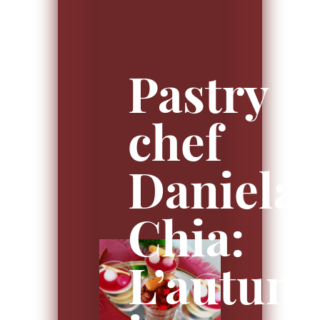
Pastry
chef
Daniela
Chia:
L’autun