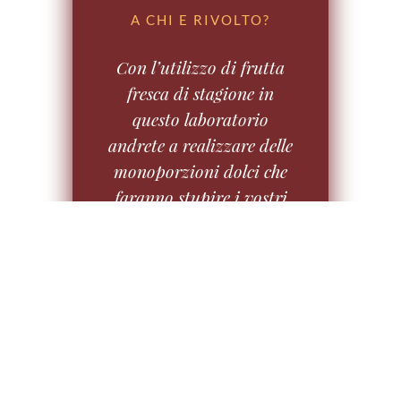
A CHI E RIVOLTO?
Con l’utilizzo di frutta
fresca di stagione in
questo laboratorio
andrete a realizzare delle
monoporzioni dolci che
faranno stupire i vostri
ospiti! Utilizzeremo l’uva,
il melograno e i marroni
per creare creme, mousse
e gelatine e con
l’accostamento a frutta
secca e cioccolato questi
dessert risulteranno del