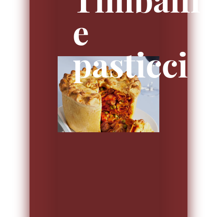
e
pasticci