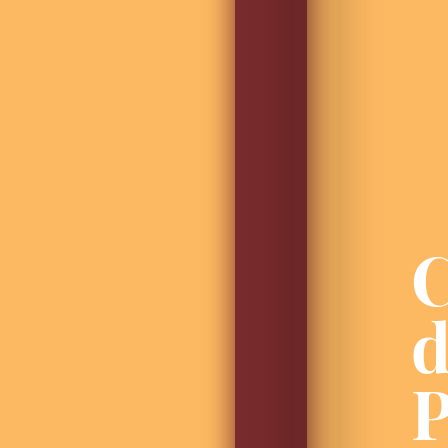
C
d
P