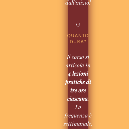
dall'inizio!
QUANTO
DURA?
Il corso si
articola in
4 lezioni
pratiche di
tre ore
ciascuna.
La
frequenza è
settimanale.