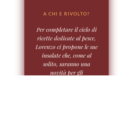
A CHI E RIVOLTO?
Per completare il ciclo di
ricette dedicate al pesce,
Lorenzo ci propone le sue
insalate che, come al
solito, saranno una
novità per gli
abbinamenti, i metodi di
cottura e la scenografia
del piatto. Come
resistere?