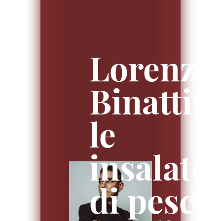
Lorenzo
Binatti:
le
insalate
di pesce