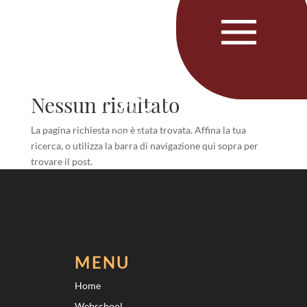
Nessun risultato
La pagina richiesta non è stata trovata. Affina la tua
ricerca, o utilizza la barra di navigazione qui sopra per
trovare il post.
MENU
Home
Webschool