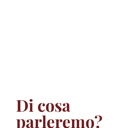
i
c
o
Di cosa
parleremo?