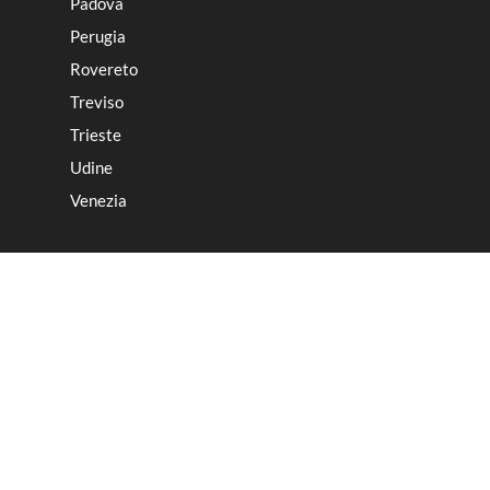
Padova
Perugia
Rovereto
Treviso
Trieste
Udine
Venezia
CATERING
Mostre D’Arte
Convention e Light Lunch
Presentazioni alla Stampa
Feste Private