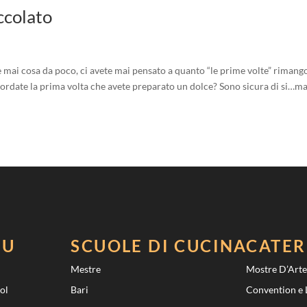
ccolato
i cosa da poco, ci avete mai pensato a quanto “le prime volte” rimang
ordate la prima volta che avete preparato un dolce? Sono sicura di si…m
NU
SCUOLE DI CUCINA
CATER
Mestre
Mostre D’Art
ol
Bari
Convention e 