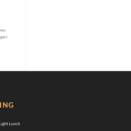
ono
agari
ING
e
Light Lunch