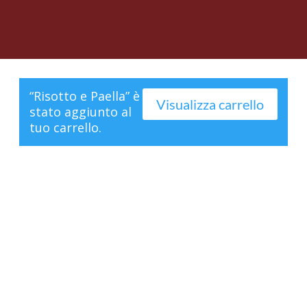
“Risotto e Paella” è
Visualizza carrello
stato aggiunto al
tuo carrello.