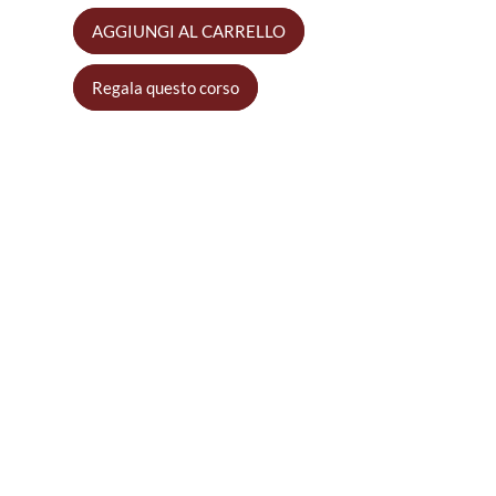
AGGIUNGI AL CARRELLO
Regala questo corso
Come
funziona
Partecipare alle lezioni online sarà
semplice e veloce!