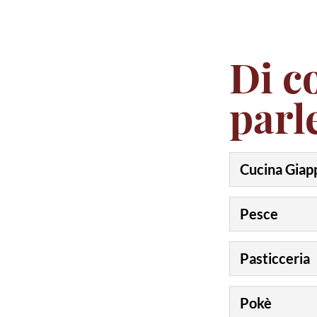
Di c
parl
Cucina Giap
Pesce
Pasticceria
Pokè