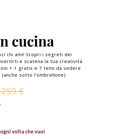
in cucina
i chi ami! Scopri i segreti dei
ivertirti e scatena la tua creatività
zioni + 1 gratis e 7 temi da vedere
 (anche sotto l’ombrellone)
€
259 €
ogni volta che vuoi
MENU