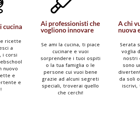
Ai professionisti che
A chi v
i cucina
vogliono innovare
nuova 
le ricette
Se ami la cucina, ti piace
Serata s
esci a
cucinare e vuoi
voglia 
 i corsi
sorprendere i tuoi ospiti
nostri 
Webschool
o la tua famiglia o le
sono u
un nuovo
persone cui vuoi bene
divertent
cette e
grazie ad alcuni segreti
da soli 
ertente e
speciali, troverai quello
iscrivi,
!
che cerchi!