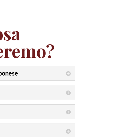
osa
eremo?
ponese