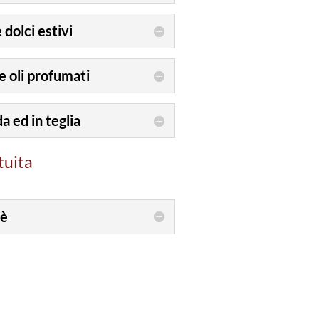
 dolci estivi
e oli profumati
a ed in teglia
tuita
sè