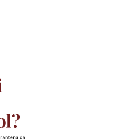
i
ol?
arantena da