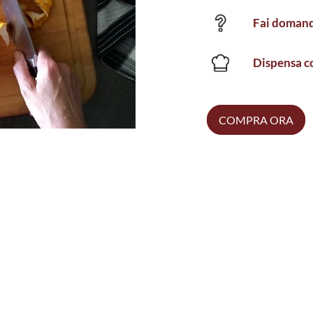
Fai domand
Dispensa co
COMPRA ORA