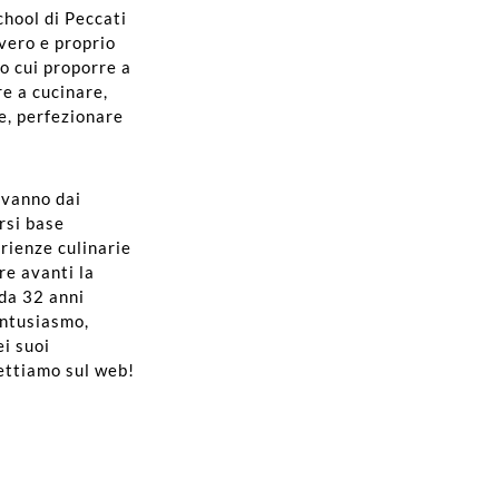
chool di Peccati
vero e proprio
o cui proporre a
re a cucinare,
e, perfezionare
 vanno dai
orsi base
erienze culinarie
are avanti la
 da 32 anni
entusiasmo,
ei suoi
pettiamo sul web!