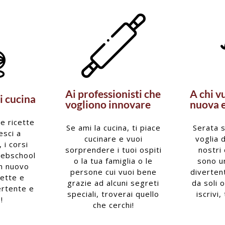
Ai professionisti che
A chi v
i cucina
vogliono innovare
nuova 
le ricette
Se ami la cucina, ti piace
Serata s
esci a
cucinare e vuoi
voglia 
 i corsi
sorprendere i tuoi ospiti
nostri 
Webschool
o la tua famiglia o le
sono u
un nuovo
persone cui vuoi bene
divertent
cette e
grazie ad alcuni segreti
da soli 
ertente e
speciali, troverai quello
iscrivi,
!
che cerchi!