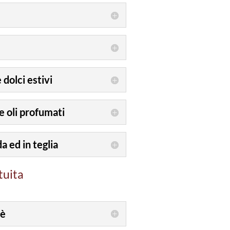
 dolci estivi
e oli profumati
a ed in teglia
tuita
sè