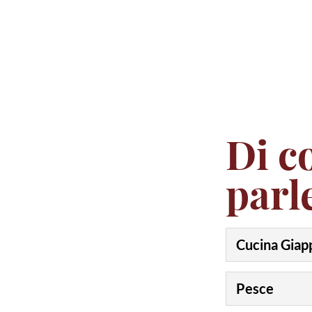
Di c
parl
Cucina Giap
Pesce