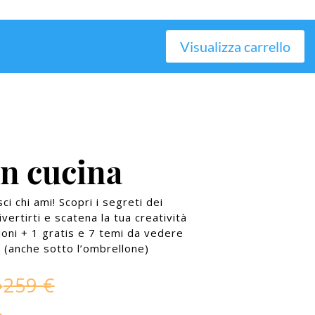
Visualizza carrello
in cucina
i chi ami! Scopri i segreti dei
ivertirti e scatena la tua creatività
zioni + 1 gratis e 7 temi da vedere
 (anche sotto l’ombrellone)
€
259 €
MENU