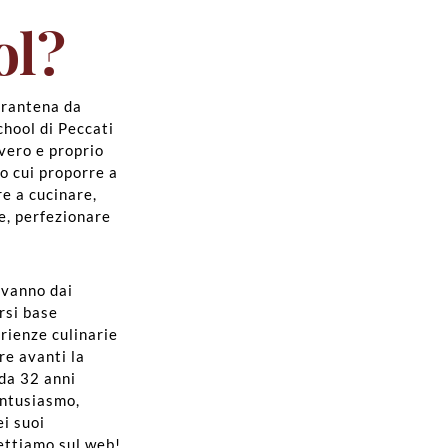
ol?
arantena da
chool di Peccati
vero e proprio
o cui proporre a
re a cucinare,
e, perfezionare
 vanno dai
orsi base
erienze culinarie
are avanti la
 da 32 anni
entusiasmo,
ei suoi
pettiamo sul web!