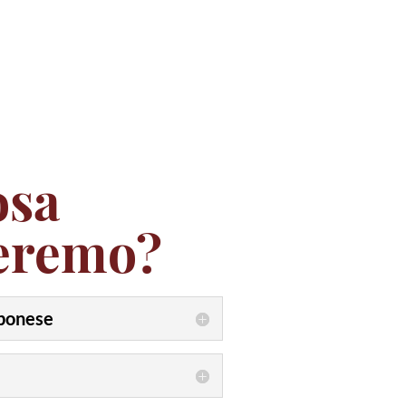
osa
eremo?
ponese