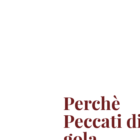
Perchè
Peccati d
gola