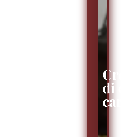
Cresp
di cec
carci